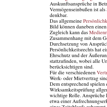
Auskunftsansprüche in Bet
Vermögenseinbußen ist als
denkbar.
Das allgemeine
Persönlichk
Bild können daneben einen
Zugleich kann das
Medienr
Zusammenhang mit dem Geg
Durchsetzung von Ansprüch
Persönlichkeitsrechts hat
Ehrschutz und der Äußerung
stattzufinden, wobei alle U
berücksichtigen sind.
Für die verschiedenen
Vert
Werk- oder Mietvertrag sind
Dem entsprechend spielen d
Wirksamkeitsprüfung allge
wichtige Rolle. Ansprüche
etwa einer Aufrechnungser
eines Zeitablaufs gehemmt